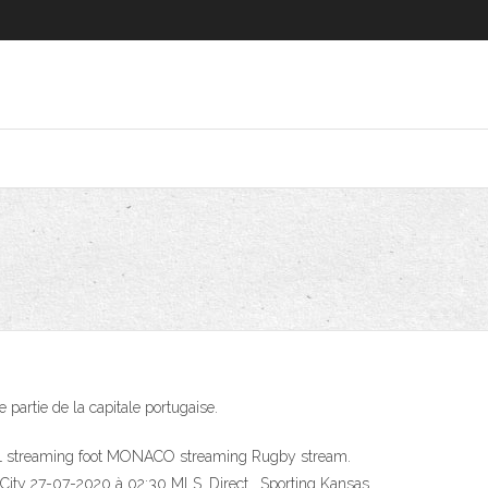
partie de la capitale portugaise.
OL streaming foot MONACO streaming Rugby stream.
k City 27-07-2020 à 02:30 MLS. Direct . Sporting Kansas