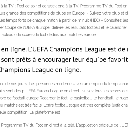
a TV : Foot ce soir et ce week-end à la TV. Programme TV du Foot en direc
lus grande des compétitions de clubs en Europe. - Suivez votre club et 
 les temps forts de chaque match à partir de minuit (HEC) - Consultez les
er Coupe de l'UEFA (Europe) délivre les résultats football et le calendr
tableaux de scores de foot dédiés aux matches europe.
en ligne. L’UEFA Champions League est de 
ont prêts à encourager leur équipe favorite
Champions League en ligne.
ance de nos jours. Les personnes modernes avec un emploi du temps char
tuits sont des p UEFA Europa League en direct : suivez tous les scores
de football europe Regarder le foot, le basketball, le handball, le rugby 
ou matchs est très facile. L’offre footballistique est très complète (uefa
elle compétition. La plateforme est
. Programme TV du Foot en direct à la télé. L'application officielle de l