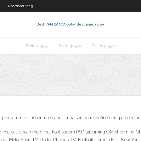
Noordam81215
Best VPN 2020
Ajouter des canaux plex
Polfer44992
Polfer44992
Polfer44992
, programmé à Lisbonne en août, en raison du reconfinement partiel d'une 
h Football streaming direct Foot stream PSG streaming OM streaming 
nnis; Moto; Sport TV; Radio; Chaines TV; Football. Toronto FC - New Yor