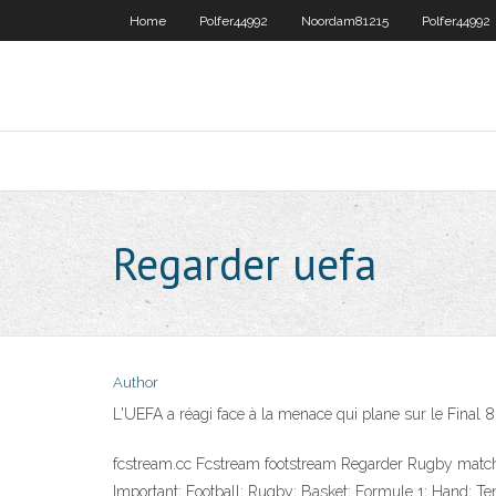
Home
Polfer44992
Noordam81215
Polfer44992
Regarder uefa
Author
L'UEFA a réagi face à la menace qui plane sur le Final 8
fcstream.cc Fcstream footstream Regarder Rugby matc
Important; Football; Rugby; Basket; Formule 1; Hand; Te