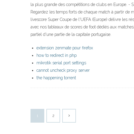
la plus grande des compétitions de clubs en Europe. - Su
Regardez les temps forts de chaque match à partir de mi
livescore Super Coupe de l'UEFA (Europe) délivre les ré
avec nos tableaux de scores de foot dédiés aux matches
partiel d'une partie de la capitale portugaise.
extension zenmate pour firefox
how to redirect in php
mikrotik serial port settings
cannot uncheck proxy server
the happening torrent
1
2