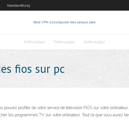
Noordam81215
Best VPN 2020
Ajouter des canaux plex
Polfer44992
Polfer44992
Polfer44992
s fios sur pc
ouvez profiter de votre service de télévision FiOS sur votre ordinateur, 
ficher les programmes TV sur votre ordinateur. Tout ce que vous aurez bes