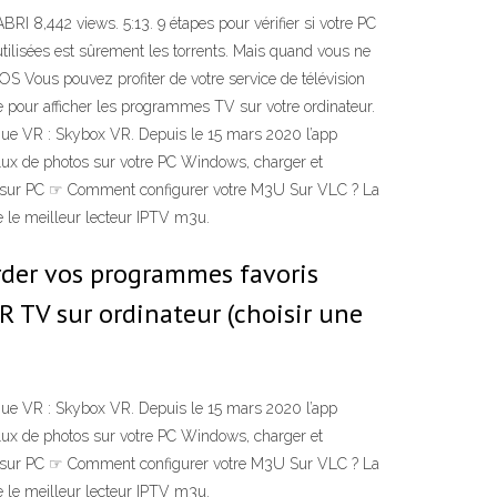
I 8,442 views. 5:13. 9 étapes pour vérifier si votre PC
tilisées est sûrement les torrents. Mais quand vous ne
S Vous pouvez profiter de votre service de télévision
re pour afficher les programmes TV sur votre ordinateur.
sque VR : Skybox VR. Depuis le 15 mars 2020 l’app
flux de photos sur votre PC Windows, charger et
IPTV sur PC ☞ Comment configurer votre M3U Sur VLC ? La
 le meilleur lecteur IPTV m3u.
arder vos programmes favoris
FR TV sur ordinateur (choisir une
sque VR : Skybox VR. Depuis le 15 mars 2020 l’app
flux de photos sur votre PC Windows, charger et
IPTV sur PC ☞ Comment configurer votre M3U Sur VLC ? La
 le meilleur lecteur IPTV m3u.