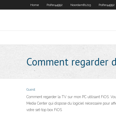
Home
Polfer44992
Noordam81215
Polfer44992
Comment regarder de
Guest
Comment regarder la TV sur mon PC utilisant FiOS: Vous p
Media Center qui dispose du logiciel nécessaire pour af
votre set-top box FiOS