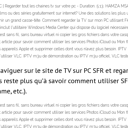
Regarder tout les chaines tv sur votre pc - Duration: 5:13. HAMZA MSABR
lms ou des séries gratuitement sur internet? Une des solutions les plus u
ir un grand casse-tête. Comment regarder la TV sur mon PC utilisant FiO
inclut l'utilitaire Windows Media Center qui dispose du logiciel nécessai
 sans fil, sans bureau virtuel ni copier les gros fichiers dans votre ca
article pour savoir comment utiliser les services Photos iCloud ou Mon 
 vos appareils Apple et supprimer celles dont vous n’avez plus besoin. 
’utiliser VLC. IPTV m3u de démonstration ou IPTV m3u officiel, VLC teste
aviguer sur le site de TV sur PC SFR et reg
us reste plus qu’à savoir comment utiliser S
me, etc.).
 sans fil, sans bureau virtuel ni copier les gros fichiers dans votre ca
article pour savoir comment utiliser les services Photos iCloud ou Mon 
 vos appareils Apple et supprimer celles dont vous n’avez plus besoin. 
’utiliser VLC. IPTV m3u de démonstration ou IPTV m3u officiel, VLC teste